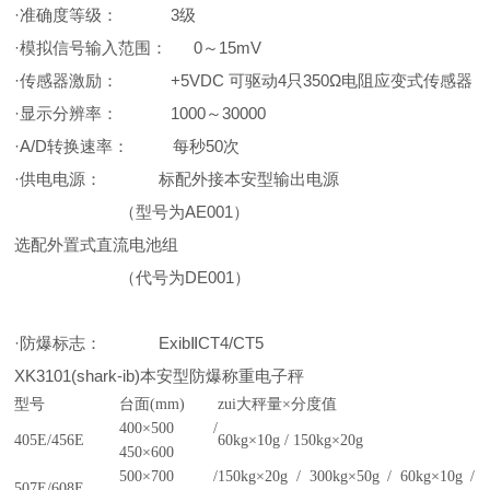
·准确度等级： 3级
·模拟信号输入范围： 0～15mV
·传感器激励： +5VDC 可驱动4只350Ω电阻应变式传感器
·显示分辨率： 1000～30000
·A/D转换速率： 每秒50次
·供电电源： 标配外接本安型输出电源
（型号为AE001）
选配外置式直流电池组
（代号为DE001）
·防爆标志： ExibⅡCT4/CT5
XK3101(shark-ib)本安型防爆称重电子秤
型号
台面(mm)
zui大秤量×分度值
400×500 /
405E/456E
60kg×10g / 150kg×20g
450×600
500×700 /
150kg×20g / 300kg×50g / 60kg×10g /
507E/608E