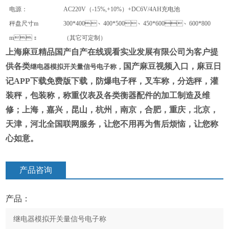
电源：
AC220V（-15%,+10%）+DC6V/4AH
充电池
秤盘尺寸
m
300*400
、
400*500
、
450*600
、
600*800
m
：
（其它可定制）
上海麻豆精品国产自产在线观看实业发展有限公司为
客户提
供各类
国产麻豆视频入口，麻豆日
继电器模拟开关量信号电子称
，
记APP下载免费版下载，防爆电子秤，叉车称，
分选秤，灌
装秤，包装称，
称重仪表及各类衡器配件的加工制造及维
修；
上海，嘉兴，昆山，杭州，南京，合肥，重庆，北京，
天津，河北全国联网服务
，
让您
不用再为售后烦恼，让您称
心如意。
产品咨询
产品：