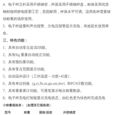
4
、电子秤立杆采用不锈钢管，秤面采用不锈钢秤盘，称体采用优质
钢材烧焊静电喷塑工艺，坚固耐用，秤体水平可调。适用各种需要移
动称重的场所使用。
5
、电子秤超重时声光报警、欠电压报警提示充电，有效延长使用寿
命。
三、特色功能：
1
、具有自动零点追
/
踪功能。
2
、具有
Kg
重量自动校正功能。
3
、具有预扣重功能。
4
、具有零点范围显示功能。
5
、自动温补设计（工作温度－
10
度
+45
度）
6
、具有单位转换（
g,ct,Ib,oz,gn,ozt,dwt
）和
PCS
计数功能。
7
、具有重量累计功能、可逐笔显示每次称重数据。
8
、电子秤充电灯智能显示充电状态，由红色变为绿色时完成充电
小称量
规格
表：（如需其它规格请）
型号
称量
规格
/
误差
外部精度