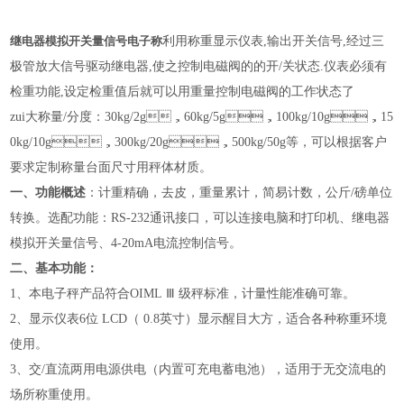
继电器模拟开关量信号电子称
利用称重显示仪表
,
输出开关信号
,
经过三
极管放大信号驱动继电器
,
使之控制电磁阀的的开
/
关状态
.
仪表必须有
检重功能
,
设定检重值后就可以用重量控制电磁阀的工作状态了
zui大称量
/
分度：
30kg/2g
，
60kg/5g
，
100kg/10g
，
15
0kg/10g
，
300kg/20g
，
500kg/50g
等，可以根据客户
要求定制称量台面尺寸用秤体材质。
一、功能概述
：计重精确，去皮，重量累计，简易计数，公斤
/
磅单位
转换。选配功能：
RS-232
通讯接口，可以连接电脑和打印机、继电器
模拟开关量信号、
4-20mA
电流控制信号。
二、基本功能：
1
、本电子秤产品符合
OIML Ⅲ
级秤标准，计量性能准确可靠。
2
、显示仪表
6
位
LCD
（
0.8
英寸）显示醒目大方，适合各种称重环境
使用。
3
、交
/
直流两用电源供电（内置可充电蓄电池），适用于无交流电的
场所称重使用。