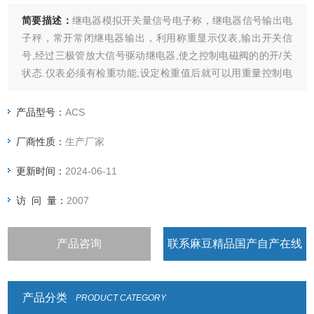
简要描述：
继电器模拟开关量信号电子称，继电器信号输出电
子秤，常开常闭继电器输出，利用称重显示仪表,输出开关信
号,经过三极管放大信号驱动继电器,使之控制电磁阀的的开/关
状态.仪表必须有检重功能,设定检重值后就可以用重量控制电
磁阀的工作状态了，选配功能：RS-232通讯接口，可以连接电
脑和打印机、开关量信号、4-20mA电流控制信号。
产品型号：
ACS
厂商性质：
生产厂家
更新时间：
2024-06-11
访 问 量：
2007
产品咨询
联系麻豆精品国产自产在线
观看
产品分类
PRODUCT CATEGORY