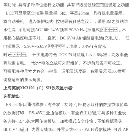
等功能
· 具有多种单位选择之功能
· 具有15段滤波稳定范围设定之功能
· LCD可显示至全扣重(重量栏: 6位、字高25mm)
· 具有低电量显示、
将自动关机、进入保护模式
· 按键采有触感之设计，采用3M之胶贴防
水性高
· 采用可接AC 100~240V频率 50/60 Hz (插电式)，不
用担心插座
电压不对。
· 直流：DC 6V/4 Ah 铅酸蓄电池(充电式)。
· 低
电源警示：5.90V~5.65V ，功率：0.4W (有背光
时)。
· 开关电源符合 DOE 节能法规 Level 6标准，高效率低
耗能更省电。
· *设计电池立放可外部维护、不拆前后盖即可校正。
·
可搭配各种尺寸之秤台与秤量、调配灵活度高、称重显示器360度可
调整适当的显示角度。
上海英展XK3150（C）SH仪表显示器
:
选配输出：
· RS-232串口通信模块：有全双工功能,可轻易读取秤的数据或做简单
的数据打印
· RS-485工业通信模块：有全双工功能,可与多种工业设
备连接
· RJ45以太网传输模块：加密模式安全传输，不怕数据丢失.
·
BLE V4.0蓝牙: 内置天线10m,外置天线60m
· Wi-Fi通信模块: 可以 AP