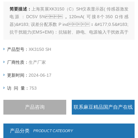
简要描述：
上海英展XK3150（C）SH仪表显示器( 传感器激发
电源：DC5V 5%，120mA( 可接8个350 Ω传感
器)&#183; 误差分配系数 P ind：&#177;0.5&#183;
抗干扰能力(EMS+EMI)：抗辐射、静电、电源输入干扰效高于
国标&#183; 具有LED背光之功能、选用含背光功能的大数字显
示屏幕，清晰易读&#183; 具有重量或数量预设、简易计数、重
产品型号：
XK3150 SH
量暂留、计重及百分比之功能&#183; 具有重量累计，重量检校
厂商性质：
生产厂家
(High、Low、O
更新时间：
2024-06-17
访 问 量：
753
产品咨询
联系麻豆精品国产自产在线
观看
产品分类
PRODUCT CATEGORY