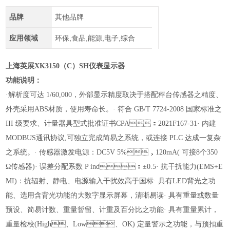
品牌
其他品牌
应用领域
环保,食品,能源,电子,综合
上海英展
XK
3150
（C
）
SH仪表显示器
功能说明：
·解析度可达 1/60,000，外部显示精度取决于搭配秤台传感器之精度、
外壳采用ABS材质，使用寿命长。
· 符合 GB/T 7724-2008 国家标准之
III 级要求、计量器具型式批准证书CPA：2021F167-31
· 内建
MODBUS通讯协议,可独立完成简易之系统，或连接 PLC 达成一复杂
之系统。
· 传感器激发电源：DC5V 5%，120mA( 可接8个350
Ω传感器)
· 误差分配系数 P ind：±0.5
· 抗干扰能力(EMS+E
MI)：抗辐射、静电、电源输入干扰效高于国标
· 具
有
LED背光之功
能、选用含背光功能的大数字显示屏幕，清晰易读
· 具有重量或数量
预设、简易计数、重量暂留、计重及百分比之功能
· 具有重量累计，
重量检校(High、Low、OK) 定量警示之功能，与预扣重