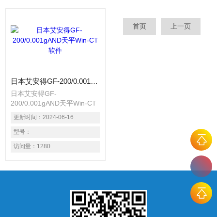
首页
上一页
日本艾安得GF-200/0.001gAND天平Win-CT软件
日本艾安得GF-
200/0.001gAND天平Win-CT
软件 ●GX-04 比较功能 ●GX-
更新时间：
2024-06-16
06 模拟输出 ●GX-10 玻璃防
风罩（GX-
型号：
200/400/600/1000） ●GX-11
访问量：
1280
玻璃防风罩（GX-
2000/4000/6000/6100/8000）
●GX-12 动物称重盘