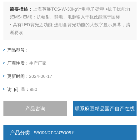
简要描述：
上海英展TCS-W-30kg计重电子磅秤:•抗干扰能力
(EMS+EMI)：抗幅射、静电、电源输入干扰效能高于国标
• 具有LED背光之功能 选用含背光功能的大数字显示屏幕，清
晰易读
具有重量或数量预设、简易计数、重量暂留、计重及百分比之
功能具有重量累计，重量检校(High、Low、
产品型号：
OK)，与预扣重等功能 具有自动更正、自动零点追踪、双重之
厂商性质：
生产厂家
过载保护之功具有多种单位选择
更新时间：
2024-06-17
访 问 量：
950
产品咨询
联系麻豆精品国产自产在线
观看
产品分类
PRODUCT CATEGORY