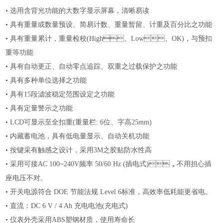
•
选用含背光功能的大数字显示屏幕，清晰易读
•
具有重量或数量预设、简易计数、重量暂留、计重及百分比之功能
•
具有重量累计，重量检校
(High、Low、OK)，与预扣
重等功能
•
具有自动更正、自动零点追踪、双重之过载保护之功能
•
具有多种单位选择之功能
•
具有
15段滤波稳定范围设定之功能
•
具有定量警示之功能
•
LCD可显示至全扣重(重量栏: 6位、字高25mm)
•
内藏蓄电池，具有低电量显示、自动关机功能
•
按键采有触感之设计，采用
3M之胶贴防水性高
•
采用可接
AC 100~240V频率 50/60 Hz (插电式)，不用担心插
座电压不对。
•
开关电源符合
DOE 节能法规 Level 6标准，高效率低耗能更省电。
•
直流：
DC 6 V / 4 Ah 充电电池(充电式)
•
仪表外壳采用
ABS塑钢材质，使用寿命长