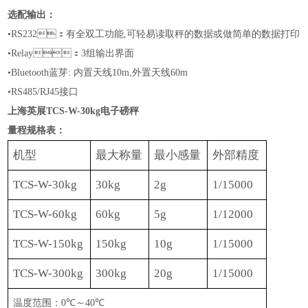
选配输出：
•RS232：有全双工功能,可轻易读取秤的数据或做简单的数据打印
•
Relay：3组输出界面
•
Bluetooth蓝芽: 内置天线10m,外置天线60m
•RS
485
/
RJ45
接口
上海英展TCS-W-30kg电子磅秤
量程规格表：
机型
最大称量
最小感量
外部精度
TCS-W-30kg
30kg
2g
1/15000
TCS-W-60kg
60
kg
5g
1/1
2
000
TCS-W-150kg
150kg
10g
1/15000
TCS-W-300kg
300kg
20g
1/15000
温度范围：
0
℃
～
40
℃