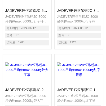
JADEVER钰恒吊磅JC-5000吊钩称max:5000kg行车秤
JADEVER钰恒吊磅JC-3000吊钩称max:3000kg行车秤
JADEVER钰恒吊磅JC-5000
JADEVER钰恒吊磅JC-3000
吊钩称max:5000kg行车秤，
吊钩称max:3000kg行车秤，
上海麻豆精品国产自产在线观
上海麻豆精品国产自产在线观
更新时间：
2024-06-12
更新时间：
2024-06-12
看实业发展有限公司为
看实业发展有限公司为
JADEVER钰恒电子秤上海地
型号：
JC
JADEVER钰恒电子秤上海地
型号：
JC
区授权代理商，为客户提供各
区授权代理商，为客户提供各
访问量：
1703
访问量：
1924
类国产麻豆视频入口，麻豆日
类国产麻豆视频入口，麻豆日
记APP下载免费版下载可选择
记APP下载免费版下载
超高亮30mm字高5位元元红
字LED显示，特别适合室内光
线昏暗的场合使用。
JADEVER钰恒吊磅JC-2000吊钩称max:2000kg带大字幕
JADEVER钰恒吊磅JC-1000吊钩称max:1000kg红字显示
JADEVER钰恒吊磅JC-2000
JADEVER钰恒吊磅JC-1000
吊钩称max:2000kg带大字
吊钩称max:1000kg红字显
幕，上海麻豆精品国产自产在
示，上海麻豆精品国产自产在