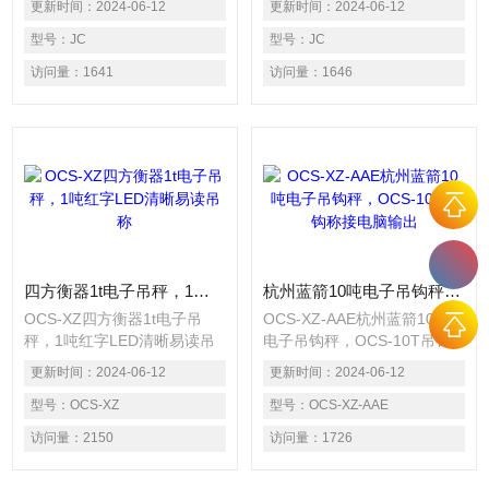
更新时间：
2024-06-12
更新时间：
2024-06-12
线观看实业发展有限公司为
线观看实业发展有限公司为
JADEVER钰恒电子秤上海地
型号：
JC
JADEVER钰恒电子秤上海地
型号：
JC
区授权代理商，为客户提供各
区授权代理商，为客户提供各
访问量：
1641
访问量：
1646
类国产麻豆视频入口，麻豆日
类国产麻豆视频入口，麻豆日
记APP下载免费版下载
记APP下载免费版下载
四方衡器1t电子吊秤，1吨红字LED清晰易读吊称
杭州蓝箭10吨电子吊钩秤，OCS-10T吊钩称接电脑输出
OCS-XZ四方衡器1t电子吊
OCS-XZ-AAE杭州蓝箭10吨
秤，1吨红字LED清晰易读吊
电子吊钩秤，OCS-10T吊钩
称, 可选配无线显示仪表，数
称接电脑输出，OCS-XZ-AAE
更新时间：
2024-06-12
更新时间：
2024-06-12
据无线传输距离200米，使吊
系列直视式电子吊秤以可靠*
秤同时具备直视吊秤和无线吊
型号：
OCS-XZ
的硬件电路和科学的软件相结
型号：
OCS-XZ-AAE
秤的优点。 可选配高温隔热
合。采用AT系列单片微处理
访问量：
2150
访问量：
1726
和防腐型。
器、高速高精度A/D转换技
术，经专家设计摇晃补偿电