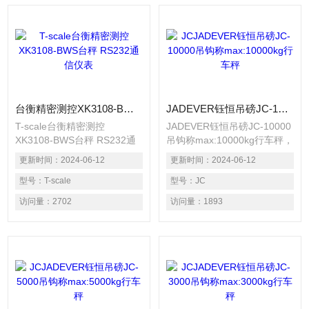
台衡精密测控XK3108-BWS台秤 RS232通信仪表
JADEVER钰恒吊磅JC-10000吊钩称max:10000kg行车秤
T-scale台衡精密测控
JADEVER钰恒吊磅JC-10000
XK3108-BWS台秤 RS232通
吊钩称max:10000kg行车秤，
信仪表 全不锈钢防水设计 可
上海麻豆精品国产自产在线观
更新时间：
2024-06-12
更新时间：
2024-06-12
选配RS-232通讯端口，可连
看实业发展有限公司为
接电脑、印表机或大型户外显
型号：
T-scale
JADEVER钰恒电子秤上海地
型号：
JC
示器 可选配蓝牙输出，连接
区授权代理商，为客户提供各
访问量：
2702
访问量：
1893
三色报警灯或其它设备
类国产麻豆视频入口，麻豆日
记APP下载免费版下载可选择
超高亮30mm字高5位元元红
字LED显示，特别适合室内光
线昏暗的场合使用。