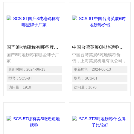
国产8吨地磅称有哪些牌子厂家
中国台湾英展6吨地磅称价钱
国产8吨地磅称有哪些牌子厂
中国台湾英展6吨地磅称价
家
钱，上海英展机电有限公司，
Excell中国台湾英展上海
更新时间：
2024-06-13
更新时间：
2024-06-13
Excell 小地磅 英展电子秤 英
型号：
SCS-8T
展Excell小地磅介绍：★秤面
型号：
SCS-6T
以A36结构钢及C型槽钢骨架
访问量：
1910
访问量：
1670
为基础，坚固耐用。★单层标
准型结构，附有4组可调节支
脚；★以IP67防水分配器连接
4棵传感器使用。★广泛适用
于工厂，企业，铁道，港口，
交通，商业之货品与小型车辆
的控制。★可轻易与重量控制
显示器连接使用，以读取重量