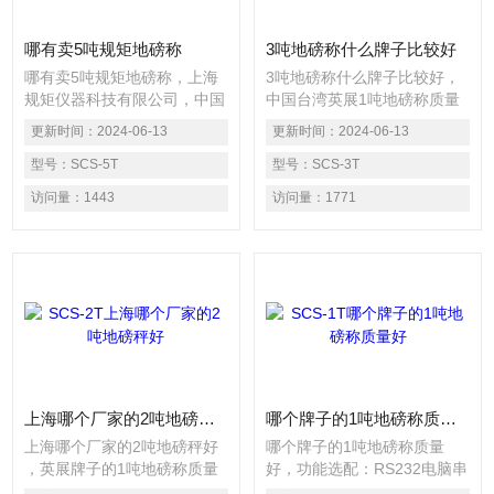
数据及启动
哪有卖5吨规矩地磅称
3吨地磅称什么牌子比较好
哪有卖5吨规矩地磅称，上海
3吨地磅称什么牌子比较好，
规矩仪器科技有限公司，中国
中国台湾英展1吨地磅称质量
台湾英展1吨地磅称质量好，
好，上海规矩 哪个厂家的电
更新时间：
2024-06-13
更新时间：
2024-06-13
上海规矩 哪个厂家的电子秤
子秤性价比高？*麻豆精品国
性价比高？*麻豆精品国产自
型号：
SCS-5T
产自产在线观看SCS电子平台
型号：
SCS-3T
产在线观看SCS电子平台称功
称功能选配：RS232电脑串
访问量：
1443
访问量：
1771
能选配：RS232电脑串口，
口，RS485接口,0-20mA/0-
RS485接口,0-20mA/0-10V数
10V数字信号∴ 选配规矩仪
字信号∴ 选配规矩仪表：全不
表：全不锈钢仪表、防爆称重
锈钢仪表、防爆称重仪表、带
仪表、带打印仪表
打印仪表
上海哪个厂家的2吨地磅秤好
哪个牌子的1吨地磅称质量好
上海哪个厂家的2吨地磅秤好
哪个牌子的1吨地磅称质量
，英展牌子的1吨地磅称质量
好，功能选配：RS232电脑串
好，哪个厂家的电子秤性价比
口，RS485接口,0-20mA/0-