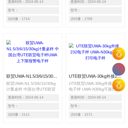
更新时间：
2024-06-14
更新时间：
2024-06-14
1/15000~1/30000. 采用大型
电子秤 使用高精度传感器,精
液晶显示,明显易读. 交直流两
型号：
度达1/15000~1/30000. 采用
型号：
用配备充电电池. 内置重量单
大型显示屏幕,明显易读. 交直
访问量：
1714
访问量：
1769
位可选择kg/1b. 具备自动归
流两用,配备充电电池. 内置重
零,自动计数,扣重,数量设定等
量单位可选择kg/1b. 具备自动
功能.
归零.扣重,上下限报警,简易计
数等功能. 可选配RS232通讯
接口,可连接电脑或打印机.
联贸UWA-N1.5/3/6/15/30kg计重桌秤 中国台湾UTE联贸电子秤UWA上下限报警电子秤
UTE联贸UWA-30kg外接232电子秤 UWA-N30kg可接打印电子秤
联贸UWA-N1.5/3/6/15/30kg
UTE联贸UWA-30kg外接232
计重桌秤 中国台湾UTE联贸
电子秤 UWA-N30kg可接打印
电子秤UWA上下限报警电子
电子秤 使用高精度传感器,精
更新时间：
2024-06-14
更新时间：
2024-06-14
秤 使用高精度传感器,精度达
度达1/15000~1/30000. 采用
1/15000~1/30000. 采用大型
型号：
大型显示屏幕,明显易读. 交直
型号：
显示屏幕,明显易读. 交直流两
流两用,配备充电电池. 内置重
访问量：
2111
访问量：
1571
用,配备充电电池. 内置重量单
量单位可选择kg/1b. 具备自动
位可选择kg/1b. 具备自动归
归零.扣重,上下限报警,简易计